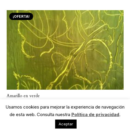
¡OFERTA!
Amarillo en verde
Usamos cookies para mejorar la experiencia de navegación
de esta web. Consulta nuestra
Política de privacidad
.
Paginación
1
2
3
4
Aceptar
de